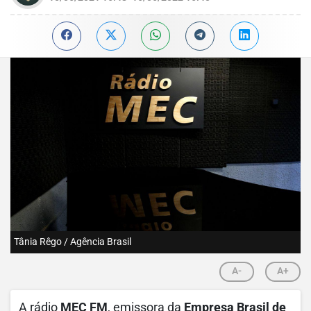
Tânia Rêgo / Agência Brasil
A-
A+
A rádio
MEC FM
, emissora da
Empresa Brasil de