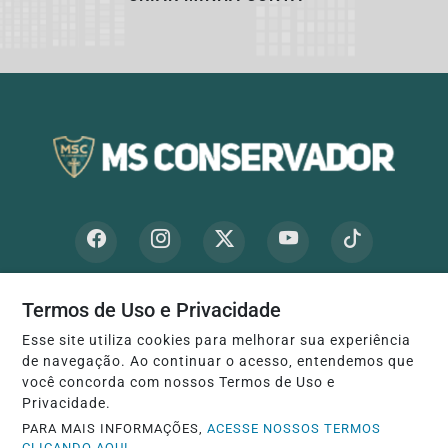
INÍCIO
|
SOBRE
|
PAINEL DO LEITOR
|
Termos de Uso e Privacidade
EXPEDIENTE
|
TERMOS DE USO E PRIVACIDADE
|
Esse site utiliza cookies para melhorar sua experiência
de navegação. Ao continuar o acesso, entendemos que
FAQ
|
CONTATO
você concorda com nossos Termos de Uso e
Privacidade.
PARA MAIS INFORMAÇÕES,
ACESSE NOSSOS TERMOS
CLICANDO AQUI