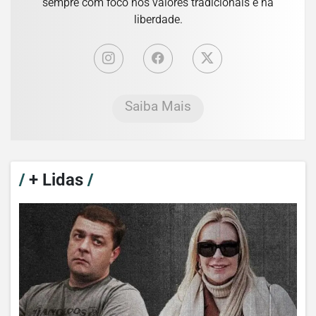
sempre com foco nos valores tradicionais e na
liberdade.
Saiba Mais
/
+ Lidas
/