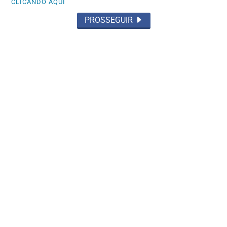
CLICANDO AQUI
PROSSEGUIR
POLÍTICA
Convenção do PL reúne lideranças e
confirma aliança com Eduardo Riedel
Saiba Mais
MAIS POSTAGENS
Não possui uma conta?
Você pode ler matérias exclusivas, anunciar