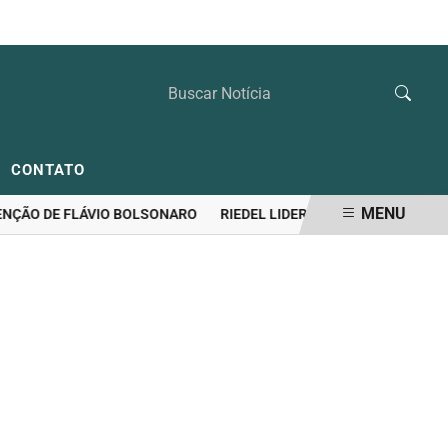
SÁBADO, 08 DE AGOSTO 2026
CONTATO
MENU
ÃO DE FLÁVIO BOLSONARO
RIEDEL LIDERA DISPUTA PELO GOVERN