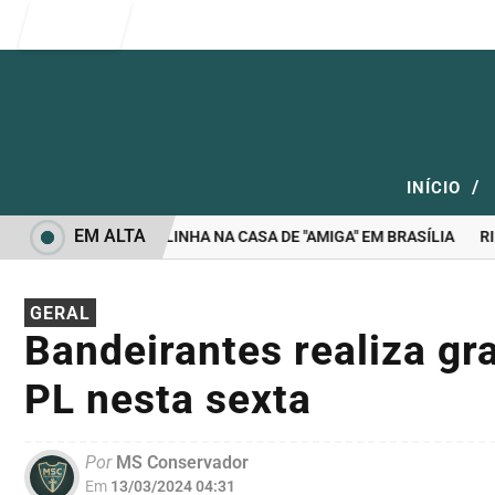
Entrar
/
INÍCIO
EM ALTA
PÕEM ROTINA DE LULINHA NA CASA DE "AMIGA" EM BRASÍLIA
RIEDE
GERAL
Bandeirantes realiza gra
PL nesta sexta
Por
MS Conservador
Em
13/03/2024 04:31