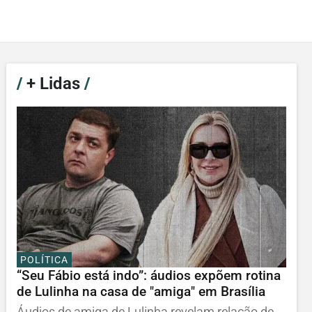
/
+ Lidas
/
POLÍTICA
“Seu Fábio está indo”: áudios expõem rotina
de Lulinha na casa de "amiga" em Brasília
Áudios de amiga de Lulinha revelam relação de