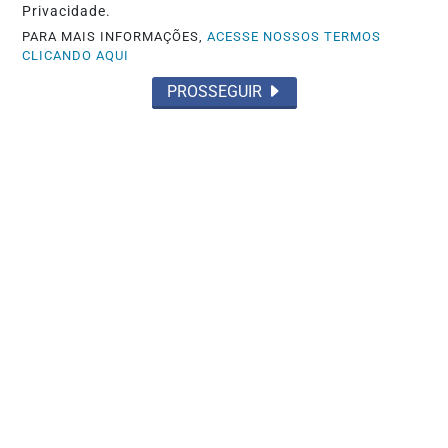
Privacidade.
PARA MAIS INFORMAÇÕES,
ACESSE NOSSOS TERMOS
CLICANDO AQUI
PROSSEGUIR
POLÍTICA
Inspirado em Milei, vereador propõe
congelar salários de políticos em caso
de...
Saiba Mais
MAIS POSTAGENS