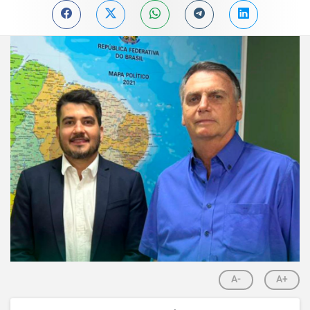
A-
A+