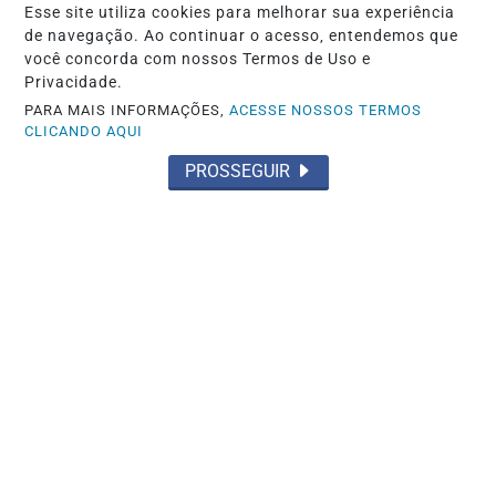
Esse site utiliza cookies para melhorar sua experiência
de navegação. Ao continuar o acesso, entendemos que
MAIS POSTAGENS
você concorda com nossos Termos de Uso e
Privacidade.
PARA MAIS INFORMAÇÕES,
ACESSE NOSSOS TERMOS
CLICANDO AQUI
PROSSEGUIR
Não possui uma conta?
Você pode ler matérias exclusivas, anunciar
classificados e muito mais!
CRIAR MINHA CONTA