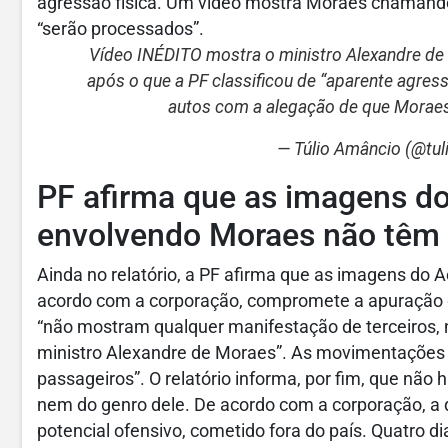
agressão física. Um vídeo mostra Moraes chamando 
“serão processados”.
Vídeo INÉDITO mostra o ministro Alexandre de M
após o que a PF classificou de “aparente agres
autos com a alegação de que Mora
— Túlio Amâncio (@tu
PF afirma que as imagens do
envolvendo Moraes não têm 
Ainda no relatório, a PF afirma que as imagens do
acordo com a corporação, compromete a apuração do
“não mostram qualquer manifestação de terceiros, no
ministro Alexandre de Moraes”. As movimentações v
passageiros”. O relatório informa, por fim, que não
nem do genro dele. De acordo com a corporação, a d
potencial ofensivo, cometido fora do país. Quatro di