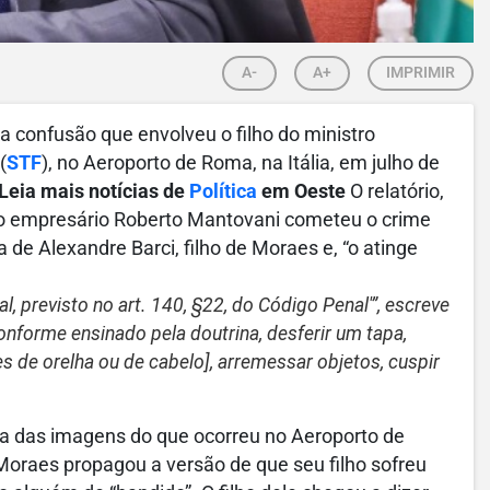
A-
A+
IMPRIMIR
 a confusão que envolveu o filho do ministro
(
STF
), no Aeroporto de Roma, na Itália, em julho de
 Leia mais notícias de
Política
em Oeste
O relatório,
e o empresário Roberto Mantovani cometeu o crime
 de Alexandre Barci, filho de Moraes e, “o atinge
al, previsto no art. 140, §22, do Código Penal'”, escreve
 conforme ensinado pela doutrina, desferir um tapa,
s de orelha ou de cabelo
], arremessar objetos, cuspir
ra das imagens do que ocorreu no Aeroporto de
Moraes propagou a versão de que seu filho sofreu