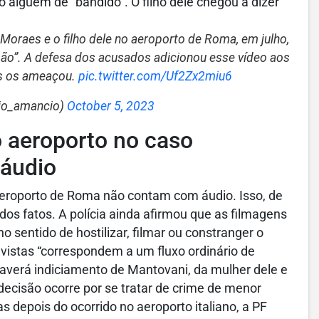
alguém de “bandido”. O filho dele chegou a dizer
oraes e o filho dele no aeroporto de Roma, em julho,
são”. A defesa dos acusados adicionou esse vídeo aos
es os ameaçou.
pic.twitter.com/Uf2Zx2miu6
lio_amancio)
October 5, 2023
 aeroporto no caso
áudio
 Aeroporto de Roma não contam com áudio. Isso, de
s fatos. A polícia ainda afirmou que as filmagens
 sentido de hostilizar, filmar ou constranger o
istas “correspondem a um fluxo ordinário de
 haverá indiciamento de Mantovani, da mulher dele e
ecisão ocorre por se tratar de crime de menor
as depois do ocorrido no aeroporto italiano, a PF