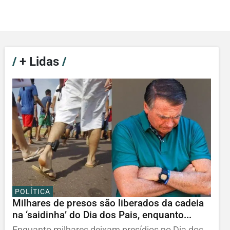
/
+ Lidas
/
POLÍTICA
Milhares de presos são liberados da cadeia
na ‘saidinha’ do Dia dos Pais, enquanto...
Enquanto milhares deixam presídios no Dia dos