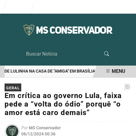
Entrar
MENU
E LULINHA NA CASA DE "AMIGA" EM BRASÍLIA
RIEDEL É O UNICO 
EM ALTA
GERAL
Em crítica ao governo Lula, faixa
pede a “volta do ódio” porquê “o
amor está caro demais”
Por
MS Conservador
06/12/2024 00:36