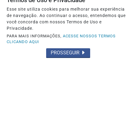
Termos de Uso e Privacidade
POLÍTICA
Prefeitura petista de São Gonçalo, no
Esse site utiliza cookies para melhorar sua experiência
de navegação. Ao continuar o acesso, entendemos que
Ceará, autoriza estátua do diabo de 11...
você concorda com nossos Termos de Uso e
Privacidade.
Saiba Mais
PARA MAIS INFORMAÇÕES,
ACESSE NOSSOS TERMOS
CLICANDO AQUI
PROSSEGUIR
POLÍTICA