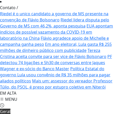
Contato
/
Riedel é o unico candidato a governo de MS presente na
convenção de Flávio Bolsonaro
Riedel lidera disputa pelo
Governo de MS com 46,2%, aponta pesquisa
EUA apontam
indícios de possível vazamento da COVID-19 em
laboratório na China
Flávio agradece apoio de Michelle e
campanha ganha peso
Em ano eleitoral, Lula gasta R$ 255
milhões de dinheiro público com publicidade
Tereza
Cristina aceita convite para ser vice de Flávio Bolsonaro
PF
detectou 74 ligações e 5h30 de conversas entre Jaques
Wagner e ex-sócio do Banco Master
Política Estatal do
governo Lula usou convênio de R$ 35 milhões para pagar
aliados políticos
Mais um: assessor do vereador Professor
Túlio, do PSOL, é preso por estupro coletivo em Niterói
EM ALTA
MENU
Geral