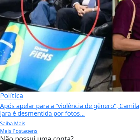
Política
Após apelar para a “violência de gênero”, Camila
Jara é desmentida por fotos...
Saiba Mais
Mais Postagens
Não possui uma conta?