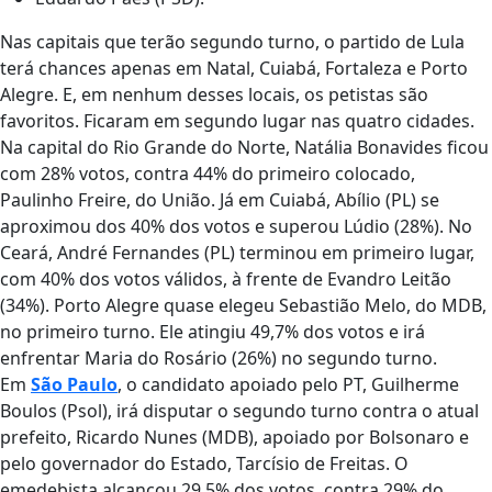
Nas capitais que terão segundo turno, o partido de Lula
terá chances apenas em Natal, Cuiabá, Fortaleza e Porto
Alegre. E, em nenhum desses locais, os petistas são
favoritos. Ficaram em segundo lugar nas quatro cidades.
Na capital do Rio Grande do Norte, Natália Bonavides ficou
com 28% votos, contra 44% do primeiro colocado,
Paulinho Freire, do União. Já em Cuiabá, Abílio (PL) se
aproximou dos 40% dos votos e superou Lúdio (28%). No
Ceará, André Fernandes (PL) terminou em primeiro lugar,
com 40% dos votos válidos, à frente de Evandro Leitão
(34%). Porto Alegre quase elegeu Sebastião Melo, do MDB,
no primeiro turno. Ele atingiu 49,7% dos votos e irá
enfrentar Maria do Rosário (26%) no segundo turno.
Em
São Paulo
, o candidato apoiado pelo PT, Guilherme
Boulos (Psol), irá disputar o segundo turno contra o atual
prefeito, Ricardo Nunes (MDB), apoiado por Bolsonaro e
pelo governador do Estado, Tarcísio de Freitas. O
emedebista alcançou 29,5% dos votos, contra 29% do