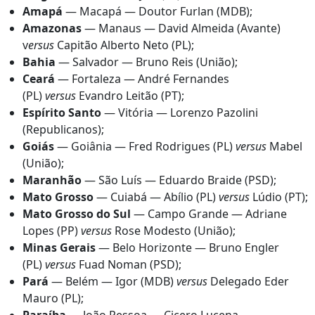
Amapá
— Macapá — Doutor Furlan (MDB);
Amazonas
— Manaus — David Almeida (Avante)
v
ersus
Capitão Alberto Neto (PL);
Bahia
— Salvador — Bruno Reis (União);
Ceará
— Fortaleza — André Fernandes
(PL)
versus
Evandro Leitão (PT);
Espírito Santo
— Vitória — Lorenzo Pazolini
(Republicanos);
Goiás
— Goiânia — Fred Rodrigues (PL)
versus
Mabel
(União);
Maranhão
— São Luís — Eduardo Braide (PSD);
Mato Grosso
— Cuiabá — Abílio (PL)
versus
Lúdio (PT);
Mato Grosso do Sul
— Campo Grande — Adriane
Lopes (PP)
versus
Rose Modesto (União);
Minas Gerais
— Belo Horizonte — Bruno Engler
(PL)
versus
Fuad Noman (PSD);
Pará
— Belém — Igor (MDB)
versus
Delegado Eder
Mauro (PL);