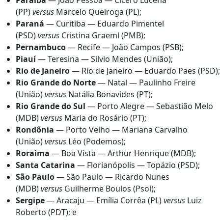
Paraíba
— João Pessoa — Cicero Lucena
(PP)
versus
Marcelo Queiroga (PL);
Paraná
— Curitiba — Eduardo Pimentel
(PSD)
versus
Cristina Graeml (PMB);
Pernambuco
— Recife — João Campos (PSB);
Piauí
— Teresina — Silvio Mendes (União);
Rio de Janeiro
— Rio de Janeiro — Eduardo Paes (PSD);
Rio Grande do Norte
— Natal — Paulinho Freire
(União)
versus
Natália Bonavides (PT);
Rio Grande do Sul
— Porto Alegre — Sebastião Melo
(MDB)
versus
Maria do Rosário (PT);
Rondônia
— Porto Velho — Mariana Carvalho
(União)
versus
Léo (Podemos);
Roraima
— Boa Vista — Arthur Henrique (MDB);
Santa Catarina
— Florianópolis — Topázio (PSD);
São Paulo
— São Paulo — Ricardo Nunes
(MDB)
versus
Guilherme Boulos (Psol);
Sergipe
— Aracaju — Emília Corrêa (PL)
versus
Luiz
Roberto (PDT); e