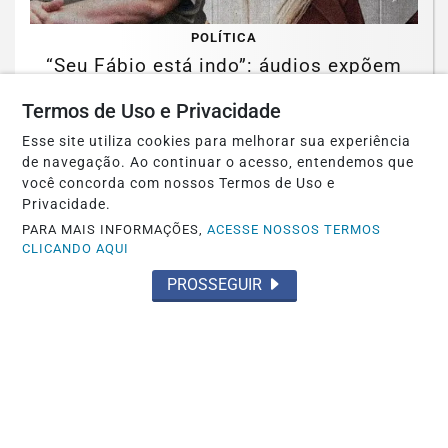
POLÍTICA
“Seu Fábio está indo”: áudios expõem
rotina de Lulinha na casa de "amiga"
Termos de Uso e Privacidade
em...
Esse site utiliza cookies para melhorar sua experiência
Saiba Mais
de navegação. Ao continuar o acesso, entendemos que
você concorda com nossos Termos de Uso e
Privacidade.
PARA MAIS INFORMAÇÕES,
ACESSE NOSSOS TERMOS
CLICANDO AQUI
PROSSEGUIR