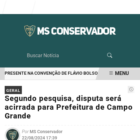
Entrar
MENU
 PRESENTE NA CONVENÇÃO DE FLÁVIO BOLSONARO
EUA APONTAM 
EM ALTA
GERAL
Segundo pesquisa, disputa será
acirrada para Prefeitura de Campo
Grande
Por
MS Conservador
22/08/2024 17:39