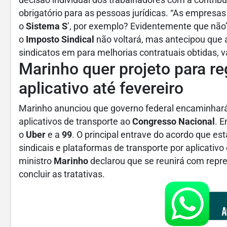
decisão individual dos trabalhadores com a contrib
obrigatório para as pessoas jurídicas. “As empresa
o
Sistema S
’, por exemplo? Evidentemente que não”,
o
Imposto Sindical
não voltará, mas antecipou que 
sindicatos em para melhorias contratuais obtidas, v
Marinho quer projeto para re
aplicativo até fevereiro
Marinho anunciou que governo federal encaminhará
aplicativos de transporte ao
Congresso Nacional
. 
o
Uber
e a
99
. O principal entrave do acordo que est
sindicais e plataformas de transporte por aplicativo 
ministro
Marinho
declarou que se reunirá com rep
concluir as tratativas.