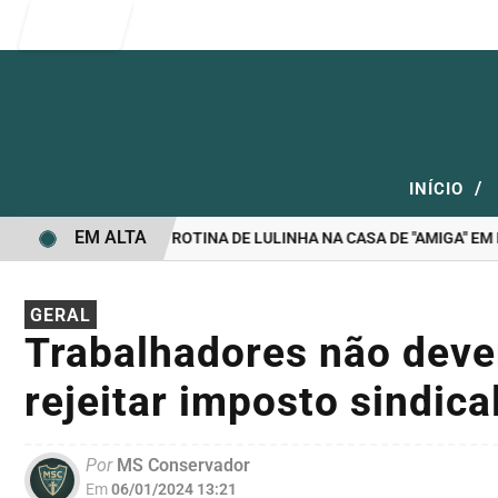
Entrar
/
INÍCIO
EM ALTA
O”: ÁUDIOS EXPÕEM ROTINA DE LULINHA NA CASA DE "AMIGA" EM BRA
GERAL
Trabalhadores não devem
rejeitar imposto sindical
Por
MS Conservador
Em
06/01/2024 13:21