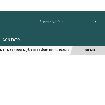
SÁBADO, 08 DE AGOSTO 2026
CONTATO
MENU
E NA CONVENÇÃO DE FLÁVIO BOLSONARO
RIEDEL LIDERA DISPUT