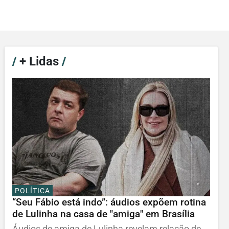
/
+ Lidas
/
POLÍTICA
“Seu Fábio está indo”: áudios expõem rotina
de Lulinha na casa de "amiga" em Brasília
Áudios de amiga de Lulinha revelam relação de