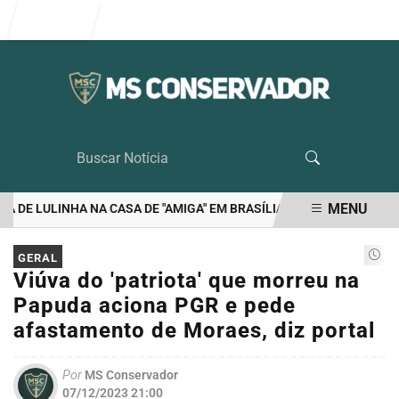
Entrar
MENU
DE LULINHA NA CASA DE "AMIGA" EM BRASÍLIA
RIEDEL É O UNICO
EM ALTA
GERAL
Viúva do 'patriota' que morreu na
Papuda aciona PGR e pede
afastamento de Moraes, diz portal
Por
MS Conservador
07/12/2023 21:00