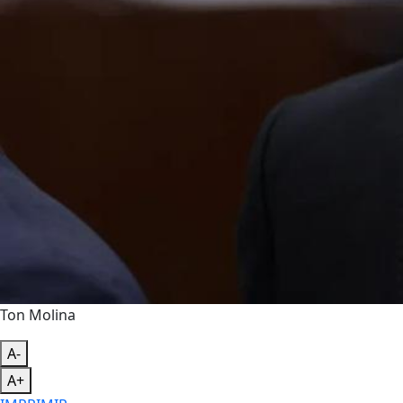
Ton Molina
A-
A+