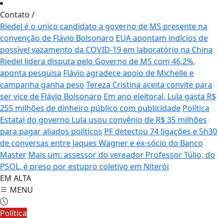
Contato
/
Riedel é o unico candidato a governo de MS presente na
convenção de Flávio Bolsonaro
EUA apontam indícios de
possível vazamento da COVID-19 em laboratório na China
Riedel lidera disputa pelo Governo de MS com 46,2%,
aponta pesquisa
Flávio agradece apoio de Michelle e
campanha ganha peso
Tereza Cristina aceita convite para
ser vice de Flávio Bolsonaro
Em ano eleitoral, Lula gasta R$
255 milhões de dinheiro público com publicidade
Política
Estatal do governo Lula usou convênio de R$ 35 milhões
para pagar aliados políticos
PF detectou 74 ligações e 5h30
de conversas entre Jaques Wagner e ex-sócio do Banco
Master
Mais um: assessor do vereador Professor Túlio, do
PSOL, é preso por estupro coletivo em Niterói
EM ALTA
MENU
Política