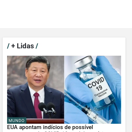
/
+ Lidas
/
MUNDO
EUA apontam indícios de possível