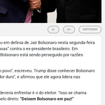
A-
A+
IMPRIMIR
iu em defesa de Jair Bolsonaro nesta segunda-feira
xas” contra o ex-presidente brasileiro. Em
e Bolsonaro está sendo perseguido por razões
elo povo”, escreveu. Trump disse conhecer Bolsonaro
or duro”, e afirmou que ele agora lidera nas
veria enfrentar é o do eleitor. “Isso se chama
elo direto:
“Deixem Bolsonaro em paz!”