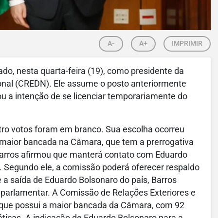
A-
A+
IMPRIMIR
ado, nesta quarta-feira (19), como presidente da
onal (CREDN). Ele assume o posto anteriormente
u a intenção de se licenciar temporariamente do
atro votos foram em branco. Sua escolha ocorreu
 a maior bancada na Câmara, que tem a prerrogativa
Barros afirmou que manterá contato com Eduardo
 Segundo ele, a comissão poderá oferecer respaldo
e a saída de Eduardo Bolsonaro do país, Barros
parlamentar. A Comissão de Relações Exteriores e
, que possui a maior bancada da Câmara, com 92
ticas. A indicação de Eduardo Bolsonaro para a