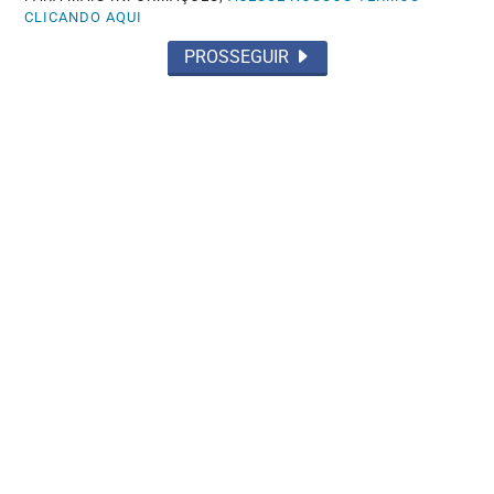
CLICANDO AQUI
PROSSEGUIR
POLÍTICA
Flávio Bolsonaro confirma Alfredo
Gaspar como vice ao lado de Tereza
Cristina
Saiba Mais
MAIS POSTAGENS
Não possui uma conta?