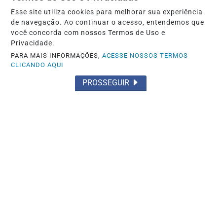
Esse site utiliza cookies para melhorar sua experiência
de navegação. Ao continuar o acesso, entendemos que
você concorda com nossos Termos de Uso e
Privacidade.
PARA MAIS INFORMAÇÕES,
ACESSE NOSSOS TERMOS
CLICANDO AQUI
PROSSEGUIR
POLÍTICA
Prefeitura petista de São Gonçalo, no
Ceará, autoriza estátua do diabo de 11...
Saiba Mais
MAIS POSTAGENS