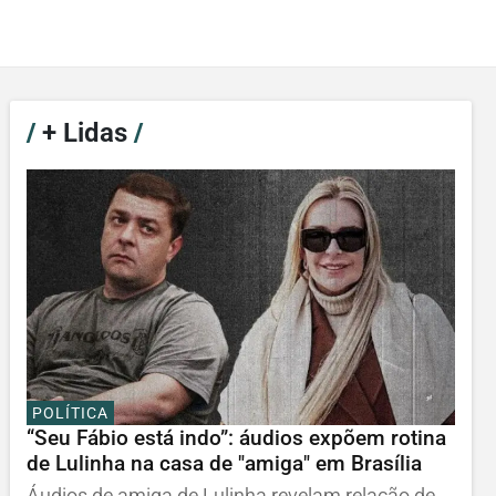
/
+ Lidas
/
POLÍTICA
“Seu Fábio está indo”: áudios expõem rotina
de Lulinha na casa de "amiga" em Brasília
Áudios de amiga de Lulinha revelam relação de