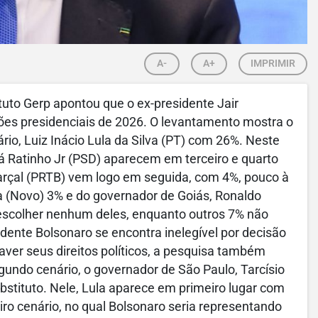
A-
A+
IMPRIMIR
tuto Gerp apontou que o ex-presidente Jair
ições presidenciais de 2026. O levantamento mostra o
rio, Luiz Inácio Lula da Silva (PT) com 26%. Neste
á Ratinho Jr (PSD) aparecem em terceiro e quarto
rçal (PRTB) vem logo em seguida, com 4%, pouco à
 (Novo) 3% e do governador de Goiás, Ronaldo
 escolher nenhum deles, enquanto outros 7% não
dente Bolsonaro se encontra inelegível por decisão
eaver seus direitos políticos, a pesquisa também
gundo cenário, o governador de São Paulo, Tarcísio
stituto. Nele, Lula aparece em primeiro lugar com
ro cenário, no qual Bolsonaro seria representando