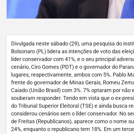
Divulgada neste sábado (29), uma pesquisa do insti
Bolsonaro (PL) lidera as intenções de voto das ele
líder conservador com 41%, e o seu principal adversá
cenário, Ciro Gomes (PDT) e o governador do Paran
lugares, respectivamente, ambos com 5%. Pablo Ma
frente do governador de Minas Gerais, Romeu Zema
Caiado (União Brasil) com 3%. 7% optaram por não
souberam responder. Tendo em vista que o ex-presi
do Tribunal Superior Eleitoral (TSE) e ainda busca r
considerou cenários sem o líder conservador. No se
de Freitas (Republicanos), aparece como o nome sub
24%, enquanto o republicano tem 18%. Em um tercei