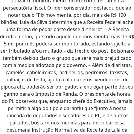
utilizar o monitoramento do Pix como ferramenta
persecutória fiscal. O líder conservador destacou que ao
notar que o “Pix movimenta, por dia, mais de R$ 100
bilhões, Lula da Silva determina que a Receita Federal ache
uma forma de pegar parte desse dinheiro”. – A Receita
decidiu, então, que todo aquele que movimenta mais de R$
5 mil por mês poderá ser monitorado, estando sujeito a
ser tributado e/ou multado – diz trecho do post. Bolsonaro
também deixou claro o grupo que será mais prejudicado
com a medida adotada pelo governo. – Além de diaristas,
camelôs, cabeleireiras, jardineiros, pedreiros, taxistas,
palhaços de festa, ajuda a filhos/netos, vendedores de
pipoca etc, poderão ser obrigados a entregar parte de seu
ganho para o Imposto de Renda. O presidente de honra
do PL observou que, enquanto chefe do Executivo, jamais
permitiria algo do tipo e garantiu que “junto à nossa
bancada de deputados e senadores do PL, e de outros
partidos, buscaremos medidas para derrubar essa
desumana Instrução Normativa da Receita de Lula da