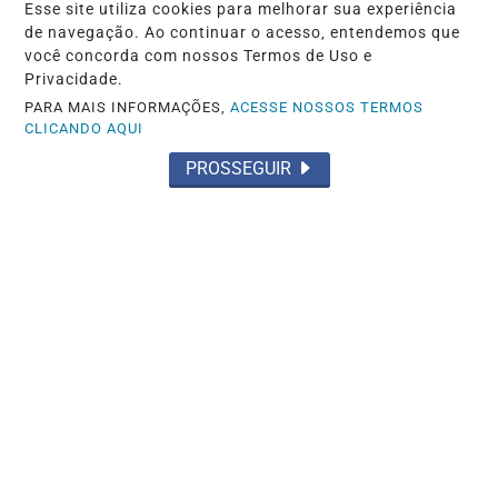
Esse site utiliza cookies para melhorar sua experiência
de navegação. Ao continuar o acesso, entendemos que
você concorda com nossos Termos de Uso e
Privacidade.
PARA MAIS INFORMAÇÕES,
ACESSE NOSSOS TERMOS
CLICANDO AQUI
PROSSEGUIR
POLÍTICA
Inspirado em Milei, vereador propõe
congelar salários de políticos em caso
de...
Saiba Mais
MAIS POSTAGENS