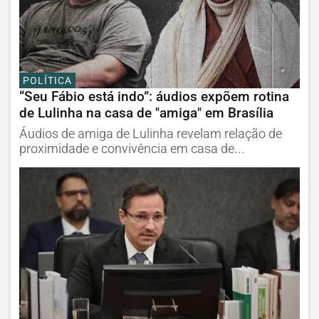
POLÍTICA
“Seu Fábio está indo”: áudios expõem rotina
de Lulinha na casa de "amiga" em Brasília
Áudios de amiga de Lulinha revelam relação de
proximidade e convivência em casa de...