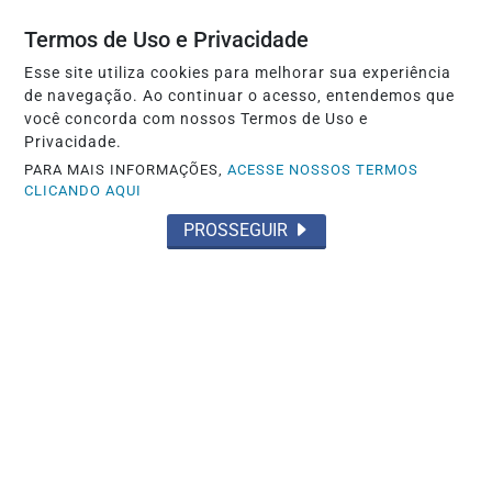
rotina de Lulinha na casa de "amiga"
Termos de Uso e Privacidade
em...
Esse site utiliza cookies para melhorar sua experiência
Saiba Mais
de navegação. Ao continuar o acesso, entendemos que
você concorda com nossos Termos de Uso e
Privacidade.
PARA MAIS INFORMAÇÕES,
ACESSE NOSSOS TERMOS
CLICANDO AQUI
PROSSEGUIR
POLÍTICA
Inspirado em Milei, vereador propõe