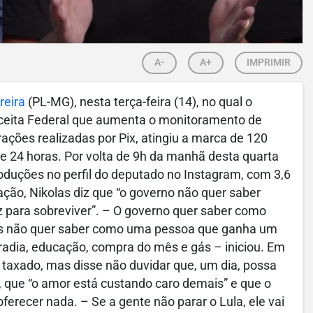
A-
A+
IMPRIMIR
reira
(PL-MG), nesta terça-feira (14), no qual o
eceita Federal que aumenta o monitoramento de
rações realizadas por Pix, atingiu a marca de 120
 24 horas. Por volta de 9h da manhã desta quarta
roduções no perfil do deputado no Instagram, com 3,6
ação, Nikolas diz que “o governo não quer saber
para sobreviver”. – O governo quer saber como
mas não quer saber como uma pessoa que ganha um
radia, educação, compra do mês e gás – iniciou. Em
 taxado, mas disse não duvidar que, um dia, possa
a, que “o amor está custando caro demais” e que o
recer nada. – Se a gente não parar o Lula, ele vai