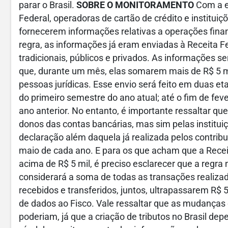
parar o Brasil.
SOBRE O MONITORAMENTO
Com a e
Federal, operadoras de cartão de crédito e institu
fornecerem informações relativas a operações financ
regra, as informações já eram enviadas à Receita Fe
tradicionais, públicos e privados. As informações s
que, durante um mês, elas somarem mais de R$ 5 mil
pessoas jurídicas. Esse envio será feito em duas et
do primeiro semestre do ano atual; até o fim de fe
ano anterior. No entanto, é importante ressaltar qu
donos das contas bancárias, mas sim pelas instituiç
declaração além daquela já realizada pelos contrib
maio de cada ano. E para os que acham que a Recei
acima de R$ 5 mil, é preciso esclarecer que a regra
considerará a soma de todas as transações realizad
recebidos e transferidos, juntos, ultrapassarem R$ 5
de dados ao Fisco. Vale ressaltar que as mudanças
poderiam, já que a criação de tributos no Brasil d