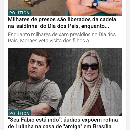
POLÍTICA
Milhares de presos são liberados da cadeia
na ‘saidinha’ do Dia dos Pais, enquanto...
Enquanto milhares deixam presídios no Dia dos
Pais, Moraes veta visita dos filhos a...
POLÍTICA
“Seu Fábio está indo”: áudios expõem rotina
de Lulinha na casa de "amiga" em Brasília