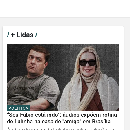
/
+ Lidas
/
POLÍTICA
“Seu Fábio está indo”: áudios expõem rotina
de Lulinha na casa de "amiga" em Brasília
Áudios de amiga de Lulinha revelam relação de