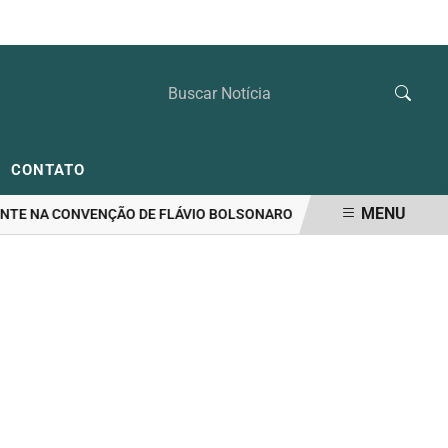
SÁBADO, 08 DE AGOSTO 2026
CONTATO
MENU
E NA CONVENÇÃO DE FLÁVIO BOLSONARO
RIEDEL LIDERA DISPUT