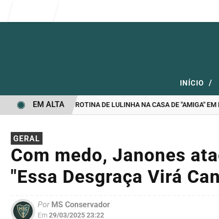
Entrar
/
INÍCIO
EM ALTA
O”: ÁUDIOS EXPÕEM ROTINA DE LULINHA NA CASA DE "AMIGA" EM BRA
GERAL
Com medo, Janones ata
"Essa Desgraça Virá Can
Por
MS Conservador
Em
29/03/2025 23:22