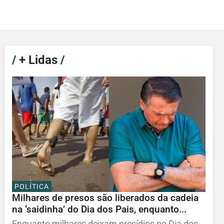
/
+ Lidas
/
POLÍTICA
Milhares de presos são liberados da cadeia
na ‘saidinha’ do Dia dos Pais, enquanto...
Enquanto milhares deixam presídios no Dia dos