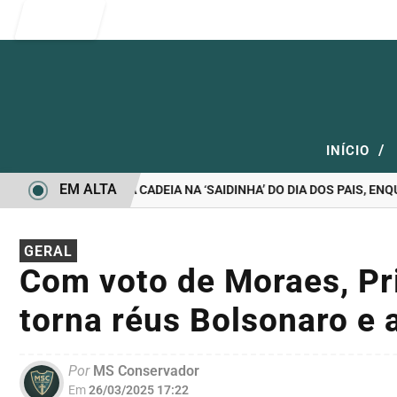
Entrar
/
INÍCIO
EM ALTA
SÃO LIBERADOS DA CADEIA NA ‘SAIDINHA’ DO DIA DOS PAIS, ENQU
GERAL
Com voto de Moraes, Pr
torna réus Bolsonaro e 
Por
MS Conservador
Em
26/03/2025 17:22