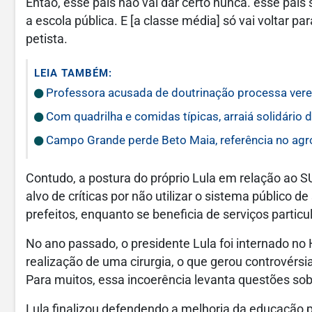
Então, esse país não vai dar certo nunca. esse país 
a escola pública. E [a classe média] só vai voltar p
petista.
LEIA TAMBÉM:
Professora acusada de doutrinação processa vere
Com quadrilha e comidas típicas, arraiá solidári
Campo Grande perde Beto Maia, referência no ag
Contudo, a postura do próprio Lula em relação ao S
alvo de críticas por não utilizar o sistema público 
prefeitos, enquanto se beneficia de serviços partic
No ano passado, o presidente Lula foi internado no 
realização de uma cirurgia, o que gerou controvérs
Para muitos, essa incoerência levanta questões sob
Lula finalizou defendendo a melhoria da educação 