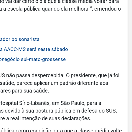
só vai dar certo o dia que a classe média voltar para
ara a escola pública quando ela melhorar”, emendou o
ador bolsonarista
o da AACC-MS será neste sábado
ronegócio sul-mato-grossense
US não passa despercebida. O presidente, que já foi
de saúde, parece aplicar um padrão diferente aos
ulares para sua saúde.
Hospital Sírio-Libanês, em São Paulo, para a
ias devido à sua postura pública em defesa do SUS.
re a real intenção de suas declarações.
pública como condição para que a classe média volte