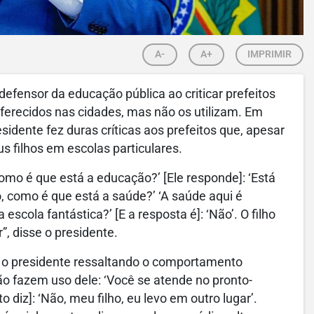
A-
A+
IMPRIMIR
efensor da educação pública ao criticar prefeitos
ferecidos nas cidades, mas não os utilizam. Em
esidente fez duras críticas aos prefeitos que, apesar
 filhos em escolas particulares.
omo é que está a educação?’ [Ele responde]: ‘Está
o, como é que está a saúde?’ ‘A saúde aqui é
 escola fantástica?’ [E a resposta é]: ‘Não’. O filho
”, disse o presidente.
m o presidente ressaltando o comportamento
o fazem uso dele: ‘Você se atende no pronto-
 diz]: ‘Não, meu filho, eu levo em outro lugar’.