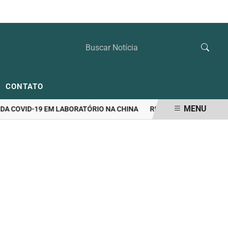
SEXTA-FEIRA, 07 DE AGOSTO 2026
CONTATO
MENU
COVID-19 EM LABORATÓRIO NA CHINA
RIEDEL LIDERA DISPUTA P