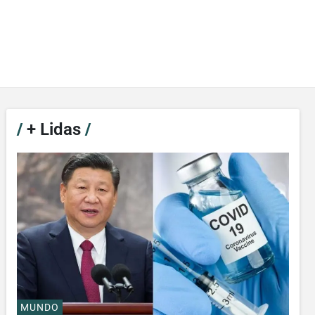
/
+ Lidas
/
MUNDO