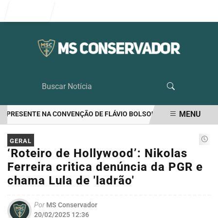
Entrar
MENU
 PRESENTE NA CONVENÇÃO DE FLÁVIO BOLSONARO
EUA APONTAM 
EM ALTA
GERAL
‘Roteiro de Hollywood’: Nikolas
Ferreira critica denúncia da PGR e
chama Lula de 'ladrão'
Por
MS Conservador
20/02/2025 12:36