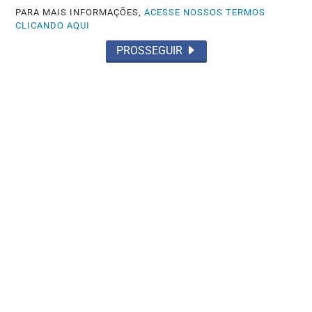
PARA MAIS INFORMAÇÕES,
ACESSE NOSSOS TERMOS
CLICANDO AQUI
PROSSEGUIR
POLICIAL
PF encontra máquina de contar dinheiro
em operação contra familiares de...
Saiba Mais