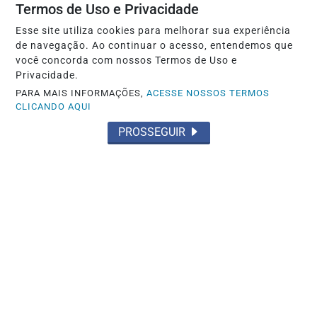
Termos de Uso e Privacidade
Esse site utiliza cookies para melhorar sua experiência
de navegação. Ao continuar o acesso, entendemos que
você concorda com nossos Termos de Uso e
Privacidade.
PARA MAIS INFORMAÇÕES,
ACESSE NOSSOS TERMOS
CLICANDO AQUI
PROSSEGUIR
POLÍTICA
Após apelar para a “violência de gênero”,
Camila Jara é desmentida por fotos...
Saiba Mais
MAIS POSTAGENS